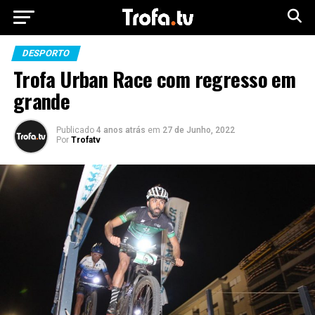
DESPORTO
Trofa Urban Race com regresso em
grande
Publicado
4 anos atrás
em
27 de Junho, 2022
Por
Trofatv