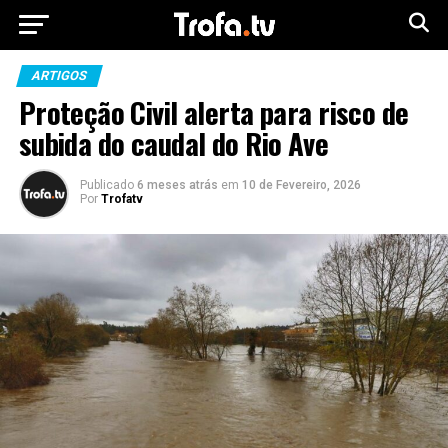
ARTIGOS
Proteção Civil alerta para risco de
subida do caudal do Rio Ave
Publicado
6 meses atrás
em
10 de Fevereiro, 2026
Por
Trofatv