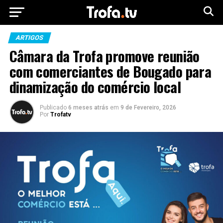
ARTIGOS
Câmara da Trofa promove reunião
com comerciantes de Bougado para
dinamização do comércio local
Publicado
6 meses atrás
em
9 de Fevereiro, 2026
Por
Trofatv