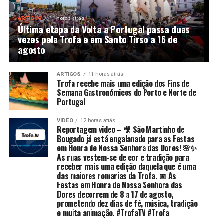
ARTIGOS
11 horas atrás
Última etapa da Volta a Portugal passa duas
vezes pela Trofa e em Santo Tirso a 16 de
agosto
ARTIGOS
11 horas atrás
Trofa recebe mais uma edição dos Fins de
Semana Gastronómicos do Porto e Norte de
Portugal
VIDEO
12 horas atrás
Reportagem video – 🎥 São Martinho de
Bougado já está engalanado para as Festas
em Honra de Nossa Senhora das Dores! 🌸✨
As ruas vestem-se de cor e tradição para
receber mais uma edição daquela que é uma
das maiores romarias da Trofa. 📅 As
Festas em Honra de Nossa Senhora das
Dores decorrem de 8 a 17 de agosto,
prometendo dez dias de fé, música, tradição
e muita animação. #TrofaTV #Trofa