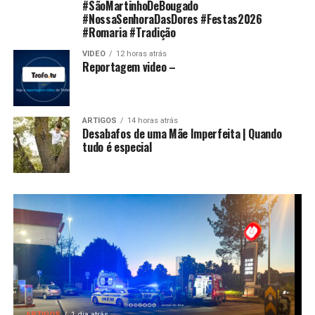
#SãoMartinhoDeBougado
#NossaSenhoraDasDores #Festas2026
#Romaria #Tradição
VIDEO
12 horas atrás
Reportagem video –
ARTIGOS
14 horas atrás
Desabafos de uma Mãe Imperfeita | Quando
tudo é especial
ARTIGOS
1 dia atrás