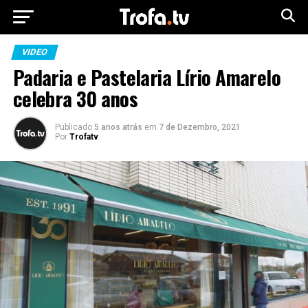
VIDEO
Padaria e Pastelaria Lírio Amarelo
celebra 30 anos
Publicado
5 anos atrás
em
7 de Dezembro, 2021
Por
Trofatv