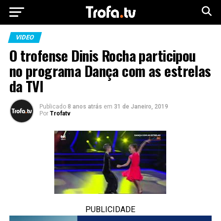
VIDEO
O trofense Dinis Rocha participou
no programa Dança com as estrelas
da TVI
Publicado
8 anos atrás
em
31 de Janeiro, 2019
Por
Trofatv
PUBLICIDADE