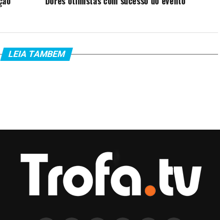
ção
Dores otimistas com sucesso do evento
LEIA TAMBEM