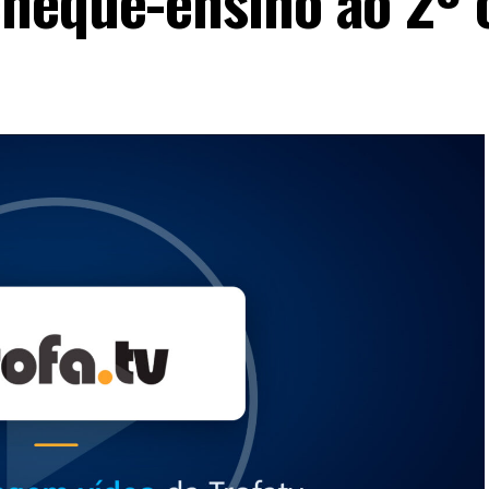
heque-ensino ao 2º c