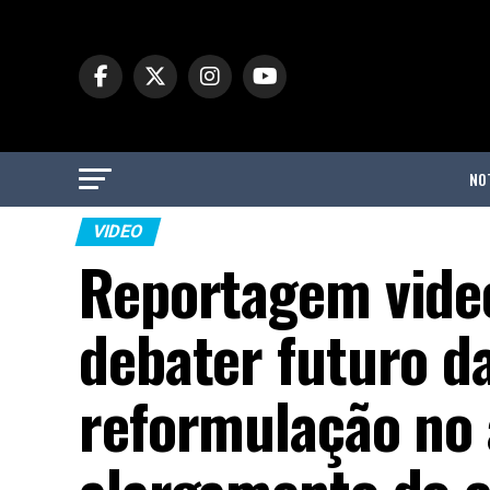
NO
VIDEO
Reportagem video
debater futuro d
reformulação no 