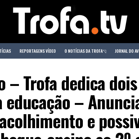
TÍCIAS
REPORTAGENS VÍDEO
O NOTÍCIAS DA TROFA◹
JORNAL DO AV
 – Trofa dedica dois 
a educação – Anunci
acolhimento e possiv