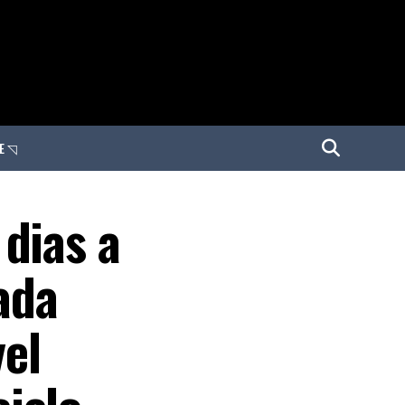
E ◹
dias a
ada
el