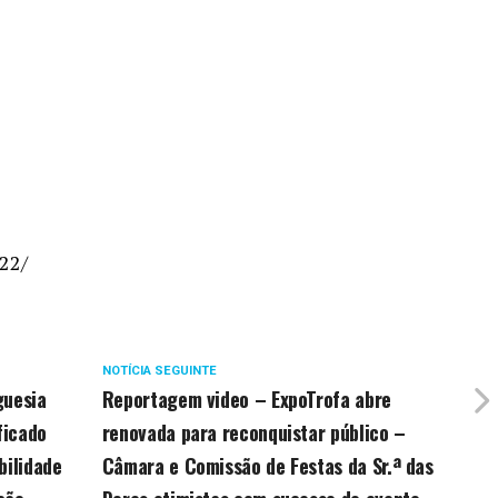
22/
NOTÍCIA SEGUINTE
guesia
Reportagem video – ExpoTrofa abre
ficado
renovada para reconquistar público –
bilidade
Câmara e Comissão de Festas da Sr.ª das