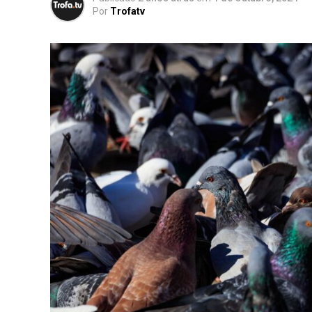
Por
Trofatv