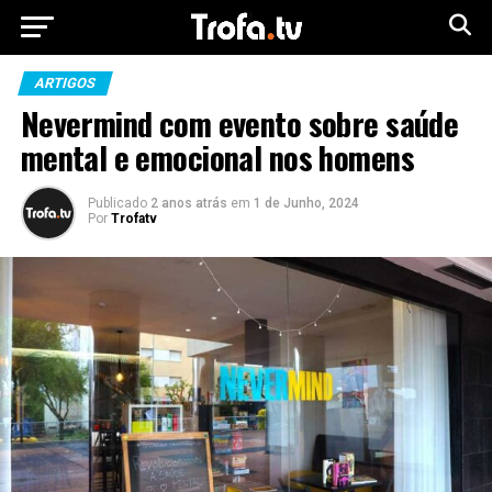
ARTIGOS
Nevermind com evento sobre saúde
mental e emocional nos homens
Publicado
2 anos atrás
em
1 de Junho, 2024
Por
Trofatv