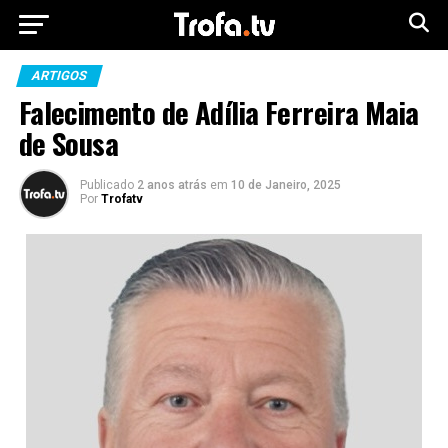
ARTIGOS
Falecimento de Adília Ferreira Maia
de Sousa
Publicado
2 anos atrás
em
10 de Janeiro, 2025
Por
Trofatv