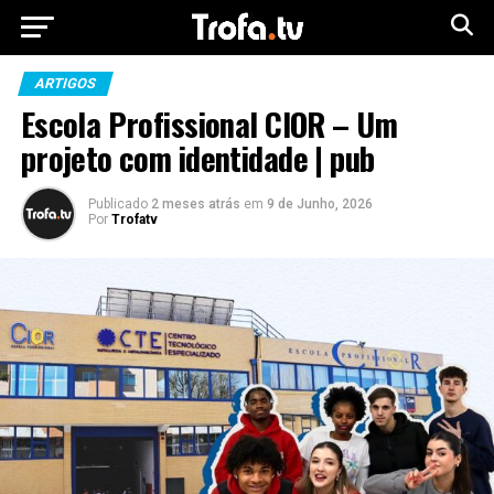
ARTIGOS
Escola Profissional CIOR – Um
projeto com identidade | pub
Publicado
2 meses atrás
em
9 de Junho, 2026
Por
Trofatv