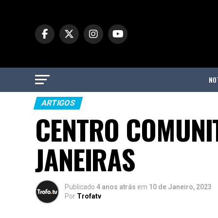
NO
ARTIGOS
CENTRO COMUNIT
JANEIRAS
Publicado
4 anos atrás
em
10 de Janeiro, 2023
Por
Trofatv