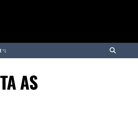
E ◹
TA AS