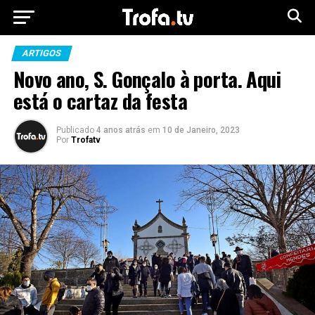
ARTIGOS
Novo ano, S. Gonçalo à porta. Aqui
está o cartaz da festa
Publicado
4 anos atrás
em
10 de Janeiro, 2023
Por
Trofatv