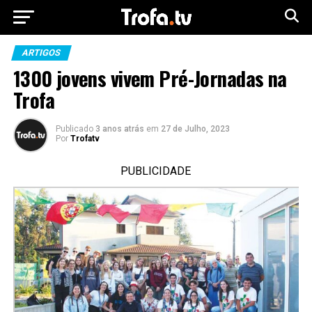
ARTIGOS
1300 jovens vivem Pré-Jornadas na
Trofa
Publicado
3 anos atrás
em
27 de Julho, 2023
Por
Trofatv
PUBLICIDADE