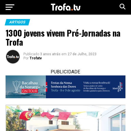
ARTIGOS
1300 jovens vivem Pré-Jornadas na
Trofa
Publicado
3 anos atrás
em
27 de Julho, 2023
Por
Trofatv
PUBLICIDADE