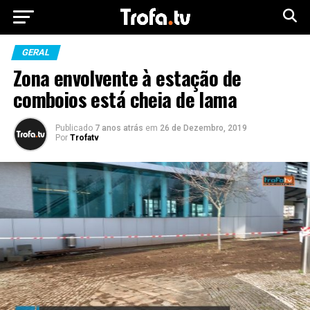
GERAL
Zona envolvente à estação de
comboios está cheia de lama
Publicado
7 anos atrás
em
26 de Dezembro, 2019
Por
Trofatv