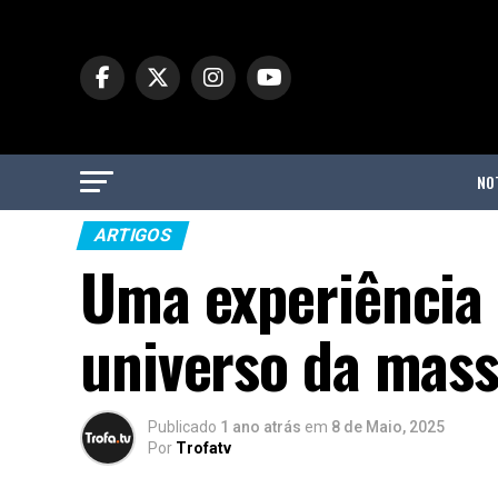
NO
ARTIGOS
Uma experiência 
universo da mas
Publicado
1 ano atrás
em
8 de Maio, 2025
Por
Trofatv