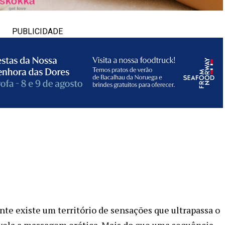
PUBLICIDADE
te existe um território de sensações que ultrapassa o
revela a massagem erótica. Mais do que uma sequência