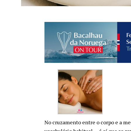
No cruzamento entre o corpo e a men
vocabulário habitual — é aí que se 