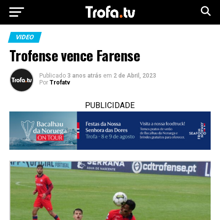
VIDEO
Trofense vence Farense
Publicado
3 anos atrás
em
2 de Abril, 2023
Por
Trofatv
PUBLICIDADE