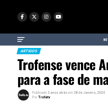
NO
ARTIGOS
Trofense vence A
para a fase de m
Publicado
3 anos atrás
em
28 de Janeiro, 2024
Por
Trofatv