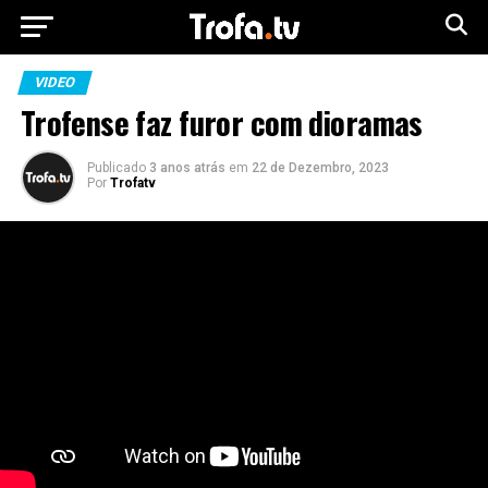
VIDEO
Trofense faz furor com dioramas
Publicado
3 anos atrás
em
22 de Dezembro, 2023
Por
Trofatv