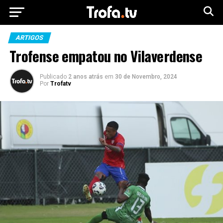
ARTIGOS
Trofense empatou no Vilaverdense
Publicado
2 anos atrás
em
30 de Novembro, 2024
Por
Trofatv