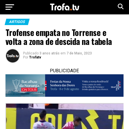
ARTIGOS
Trofense empata no Torrense e
volta a zona de descida na tabela
Publicado
3 anos atrás
em
7 de Maio, 2023
Por
Trofatv
PUBLICIDADE