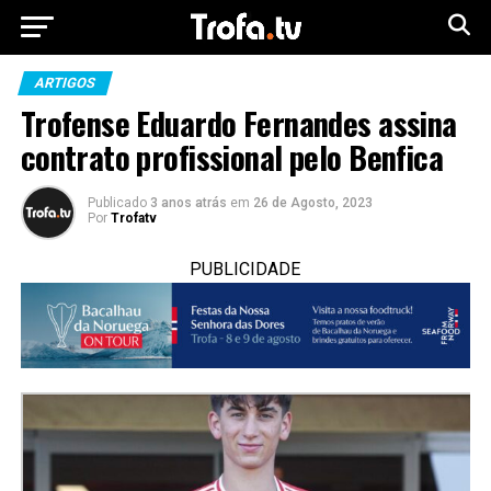
ARTIGOS
Trofense Eduardo Fernandes assina
contrato profissional pelo Benfica
Publicado
3 anos atrás
em
26 de Agosto, 2023
Por
Trofatv
PUBLICIDADE