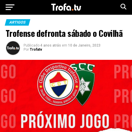
ARTIGOS
Trofense defronta sábado o Covilhã
Publicado
4 anos atrás
em
10 de Janeiro, 2023
Por
Trofatv