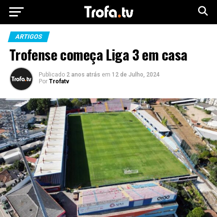
ARTIGOS
Trofense começa Liga 3 em casa
Publicado
2 anos atrás
em
12 de Julho, 2024
Por
Trofatv