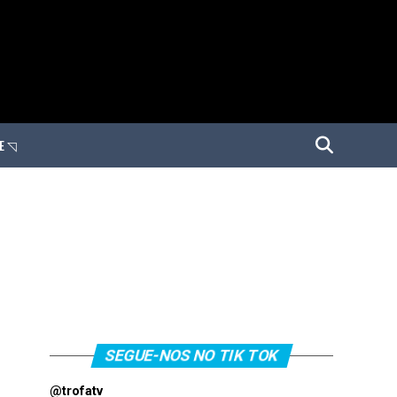
E ◹
SEGUE-NOS NO TIK TOK
@trofatv