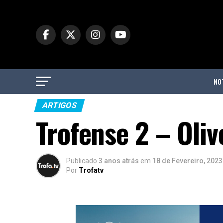
NO
ARTIGOS
Trofense 2 – Oliv
Publicado
3 anos atrás
em
18 de Fevereiro, 2023
Por
Trofatv