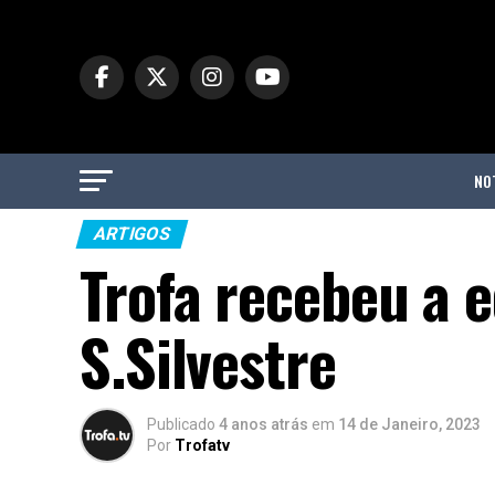
NO
ARTIGOS
Trofa recebeu a 
S.Silvestre
Publicado
4 anos atrás
em
14 de Janeiro, 2023
Por
Trofatv