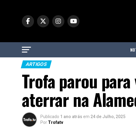
NO
ARTIGOS
Trofa parou para
aterrar na Alame
Publicado
1 ano atrás
em
24 de Julho, 2025
Por
Trofatv