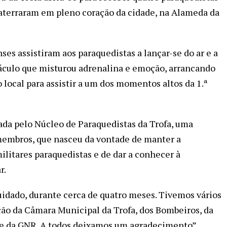
 aterraram em pleno coração da cidade, na Alameda da
es assistiram aos paraquedistas a lançar-se do ar e a
áculo que misturou adrenalina e emoção, arrancando
local para assistir a um dos momentos altos da 1.ª
ada pelo Núcleo de Paraquedistas da Trofa, uma
membros, que nasceu da vontade de manter a
litares paraquedistas e de dar a conhecer à
r.
uidado, durante cerca de quatro meses. Tivemos vários
ão da Câmara Municipal da Trofa, dos Bombeiros, da
l e da GNR. A todos deixamos um agradecimento”,