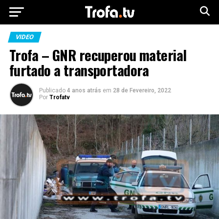
VIDEO
Trofa – GNR recuperou material
furtado a transportadora
Publicado
4 anos atrás
em
28 de Fevereiro, 2022
Por
Trofatv