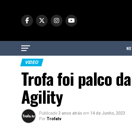
NO
VIDEO
Trofa foi palco d
Agility
Publicado
3 anos atrás
em
14 de Junho, 2023
Por
Trofatv