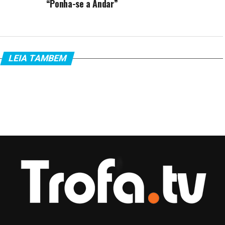
“Ponha-se a Andar”
LEIA TAMBEM