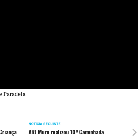
e Paradela
NOTÍCIA SEGUINTE
Criança
ARJ Muro realizou 10ª Caminhada