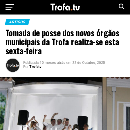
ARTIGOS
Tomada de posse dos novos órgãos
municipais da Trofa realiza-se esta
sexta-feira
Publicado
10 meses atrás
em
22 de Outubro, 2025
Por
Trofatv