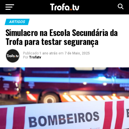
ARTIGOS
Simulacro na Escola Secundária da
Trofa para testar segurança
Publicado
1 ano atrás
em
7 de Maio, 2025
Por
Trofatv