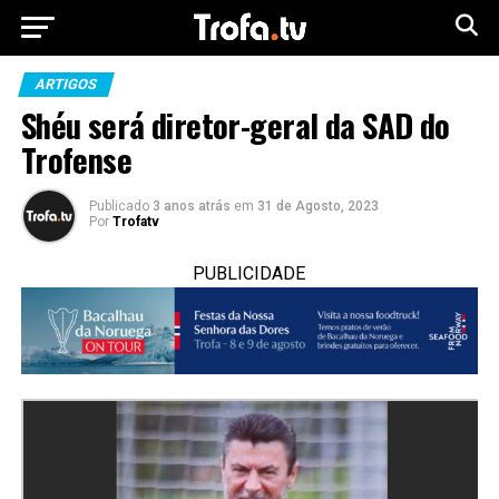
ARTIGOS
Shéu será diretor-geral da SAD do
Trofense
Publicado
3 anos atrás
em
31 de Agosto, 2023
Por
Trofatv
PUBLICIDADE