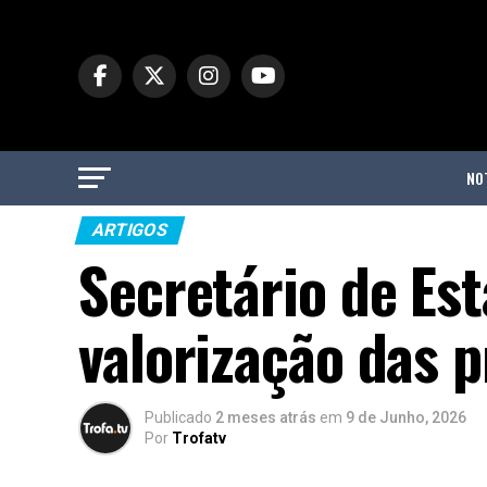
NO
ARTIGOS
Secretário de Es
valorização das p
Publicado
2 meses atrás
em
9 de Junho, 2026
Por
Trofatv