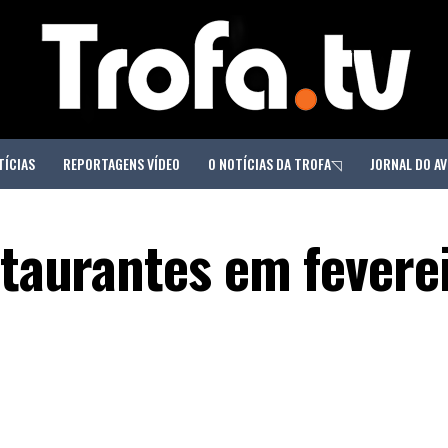
TÍCIAS
REPORTAGENS VÍDEO
O NOTÍCIAS DA TROFA◹
JORNAL DO AV
staurantes em feverei