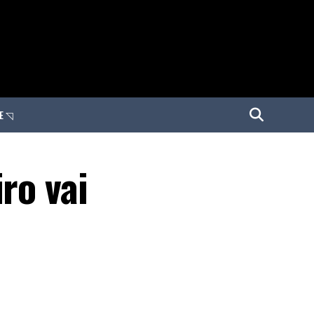
E ◹
ro vai