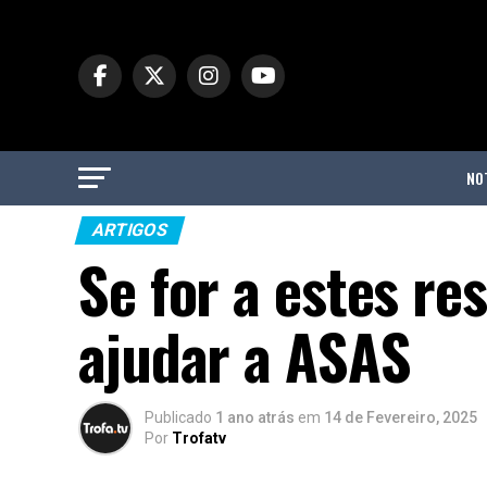
NO
ARTIGOS
Se for a estes re
ajudar a ASAS
Publicado
1 ano atrás
em
14 de Fevereiro, 2025
Por
Trofatv