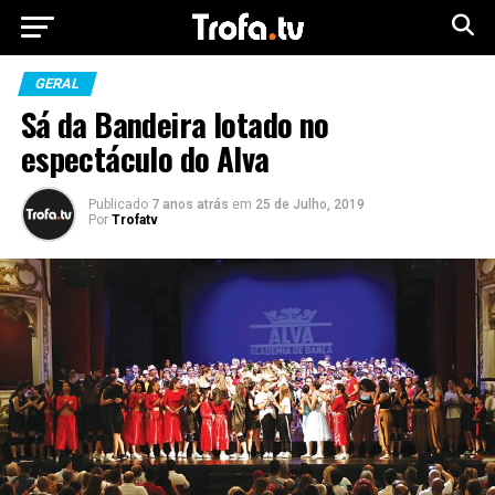
GERAL
Sá da Bandeira lotado no
espectáculo do Alva
Publicado
7 anos atrás
em
25 de Julho, 2019
Por
Trofatv