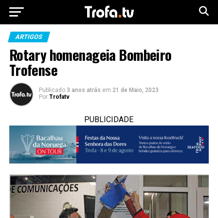
ARTIGOS
Rotary homenageia Bombeiro
Trofense
Publicado
3 anos atrás
em
21 de Maio, 2023
Por
Trofatv
PUBLICIDADE