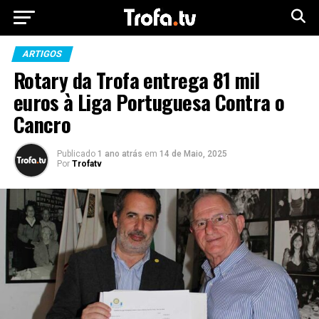
ARTIGOS
Rotary da Trofa entrega 81 mil
euros à Liga Portuguesa Contra o
Cancro
Publicado
1 ano atrás
em
14 de Maio, 2025
Por
Trofatv