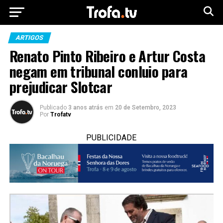
ARTIGOS
Renato Pinto Ribeiro e Artur Costa
negam em tribunal conluio para
prejudicar Slotcar
Publicado
3 anos atrás
em
20 de Setembro, 2023
Por
Trofatv
PUBLICIDADE