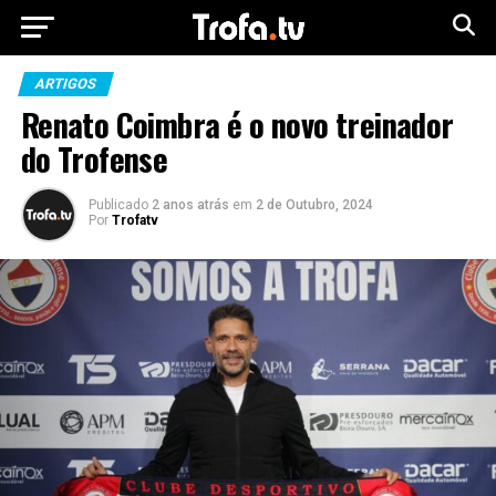
ARTIGOS
Renato Coimbra é o novo treinador
do Trofense
Publicado
2 anos atrás
em
2 de Outubro, 2024
Por
Trofatv