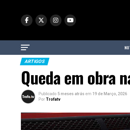
NO
ARTIGOS
Queda em obra na
Publicado
5 meses atrás
em
19 de Março, 2026
Por
Trofatv