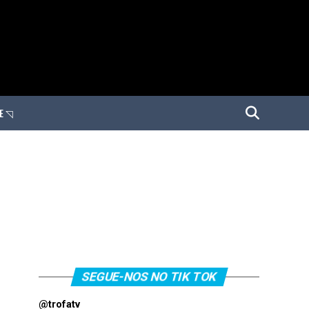
E ◹
SEGUE-NOS NO TIK TOK
@trofatv