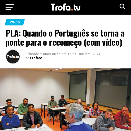
VIDEO
PLA: Quando o Português se torna a
ponte para o recomeço (com vídeo)
Publicado
2 anos atrás
em
15 de Outubro, 2024
Por
Trofatv