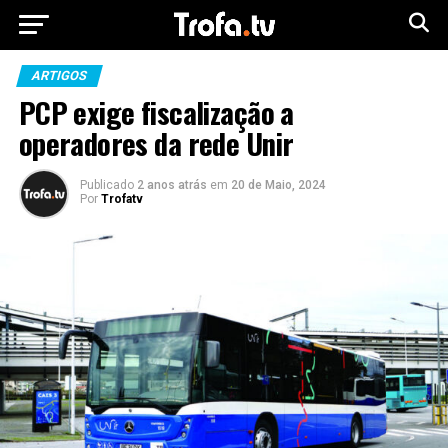
ARTIGOS
PCP exige fiscalização a
operadores da rede Unir
Publicado
2 anos atrás
em
20 de Maio, 2024
Por
Trofatv