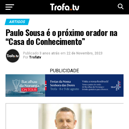
ARTIGOS
Paulo Sousa é o próximo orador na
“Casa do Conhecimento”
Publicado
3 anos atrás
em
22 de Novembro, 2023
Por
Trofatv
PUBLICIDADE