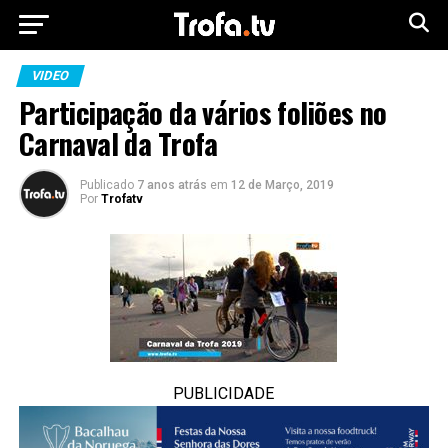
VIDEO
Participação da vários foliões no
Carnaval da Trofa
Publicado
7 anos atrás
em
12 de Março, 2019
Por
Trofatv
PUBLICIDADE