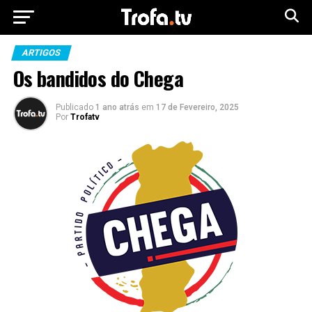
ARTIGOS
Os bandidos do Chega
Publicado
1 ano atrás
em
17 de Fevereiro, 2025
Por
Trofatv