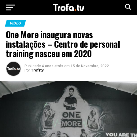
VIDEO
One More inaugura novas
instalações – Centro de personal
training nasceu em 2020
Publicado
4 anos atrás
em
15 de Novembro, 2022
Por
Trofatv