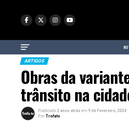
NO
ARTIGOS
Obras da variant
trânsito na cidad
Publicado
2 anos atrás
em
9 de Fevereiro, 2024
Por
Trofatv