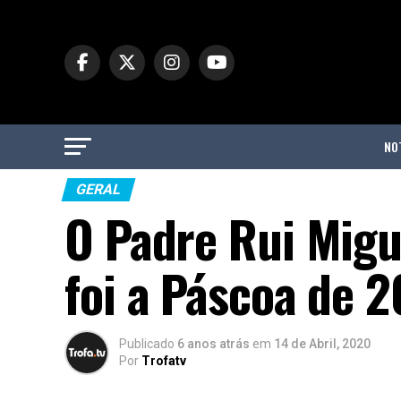
NO
GERAL
O Padre Rui Migue
foi a Páscoa de 
Publicado
6 anos atrás
em
14 de Abril, 2020
Por
Trofatv