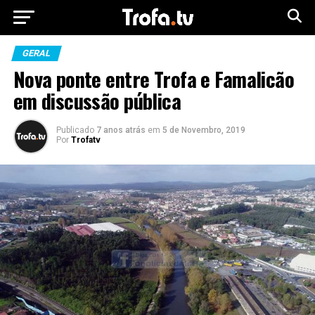
GERAL
Nova ponte entre Trofa e Famalicão
em discussão pública
Publicado
7 anos atrás
em
5 de Novembro, 2019
Por
Trofatv